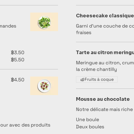
Cheesecake classique
amandes
Garni d'une couche de co
fraises
฿3.50
Tarte au citron mering
฿5.50
Meringue au citron, crumb
la crème chantilly
฿4.50
Fruits à coque
Mousse au chocolate
Notre délicate mais rich
Une boule
our avec des produits
Deux boules