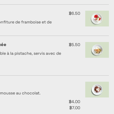
฿6.50
nfiture de framboise et de
uée
฿5.50
le à la pistache, servis avec de
e mousse au chocolat.
฿4.00
฿7.00