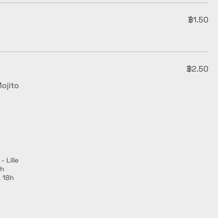
฿1.50
฿2.50
Mojito
 Lille
7h
 18h