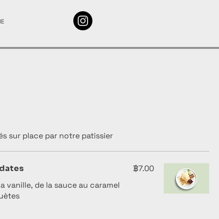
IE
s sur place par notre patissier
 dates
฿7.00
la vanille, de la sauce au caramel
uètes