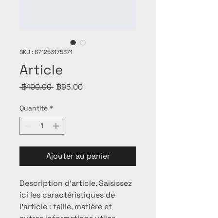
SKU : 671253175371
Article
Prix
Prix
 ฿100.00 
฿95.00
original
promotionnel
Quantité
*
Ajouter au panier
Description d'article. Saisissez 
ici les caractéristiques de 
l'article : taille, matière et 