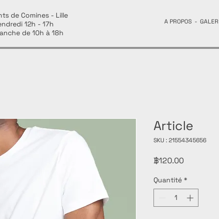
ts de Comines - Lille
A PROPOS
-
GALER
endredi 12h - 17h
anche de 10h à 18h
Article
SKU : 21554345656
Prix
฿120.00
Quantité
*